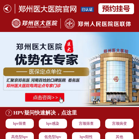
HPV疑问快速解决，点这里
hpv筛查
hpv感染
宫颈筛查
宫颈病变
高危型hpv
低危型hpv
hpv阳性
其他