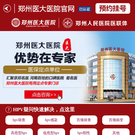
HPV疑问快速解决，点这里
hpv筛查
hpv感染
宫颈筛查
宫颈病变
高危型hpv
低危型hpv
hpv阳性
其他