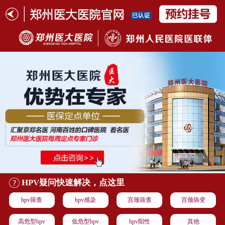
HPV疑问快速解决，点这里
hpv筛查
hpv感染
宫颈筛查
宫颈病变
高危型hpv
低危型hpv
hpv阳性
其他