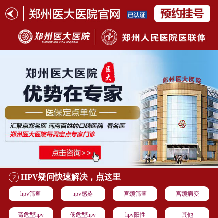
HPV疑问快速解决，点这里
hpv筛查
hpv感染
宫颈筛查
宫颈病变
高危型hpv
低危型hpv
hpv阳性
其他