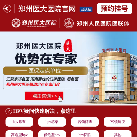
HPV疑问快速解决，点这里
hpv筛查
hpv感染
宫颈筛查
宫颈病变
高危型hpv
低危型hpv
hpv阳性
其他