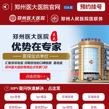
HPV疑问快速解决，点这里
hpv筛查
hpv感染
宫颈筛查
宫颈病变
高危型hpv
低危型hpv
hpv阳性
其他