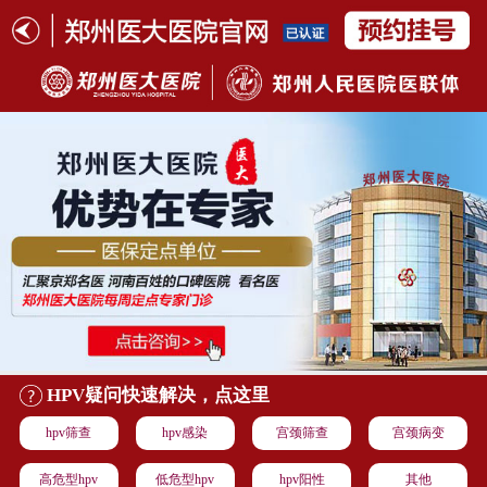
HPV疑问快速解决，点这里
hpv筛查
hpv感染
宫颈筛查
宫颈病变
高危型hpv
低危型hpv
hpv阳性
其他