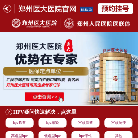
HPV疑问快速解决，点这里
hpv筛查
hpv感染
宫颈筛查
宫颈病变
高危型hpv
低危型hpv
hpv阳性
其他