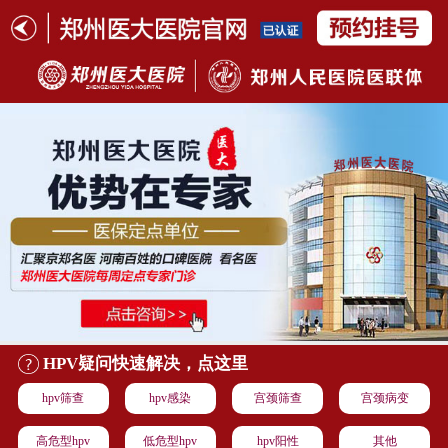
HPV疑问快速解决，点这里
hpv筛查
hpv感染
宫颈筛查
宫颈病变
高危型hpv
低危型hpv
hpv阳性
其他