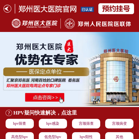
HPV疑问快速解决，点这里
hpv筛查
hpv感染
宫颈筛查
宫颈病变
高危型hpv
低危型hpv
hpv阳性
其他