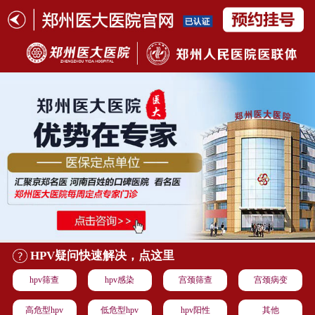
HPV疑问快速解决，点这里
hpv筛查
hpv感染
宫颈筛查
宫颈病变
高危型hpv
低危型hpv
hpv阳性
其他