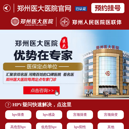
HPV疑问快速解决，点这里
hpv筛查
hpv感染
宫颈筛查
宫颈病变
高危型hpv
低危型hpv
hpv阳性
其他