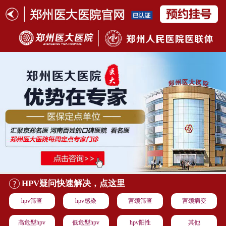
HPV疑问快速解决，点这里
hpv筛查
hpv感染
宫颈筛查
宫颈病变
高危型hpv
低危型hpv
hpv阳性
其他