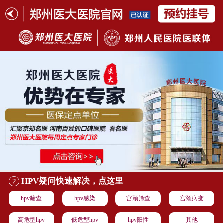
HPV疑问快速解决，点这里
hpv筛查
hpv感染
宫颈筛查
宫颈病变
高危型hpv
低危型hpv
hpv阳性
其他